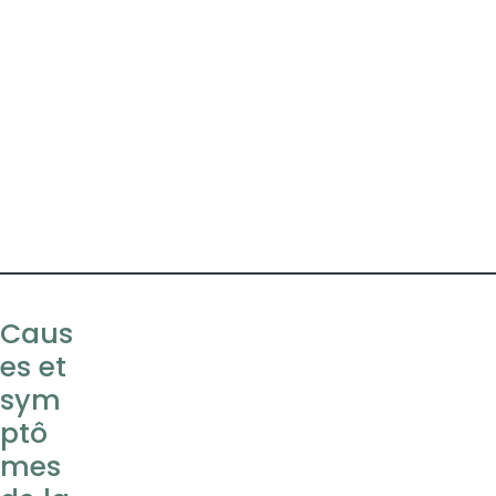
Caus
es et
sym
ptô
mes