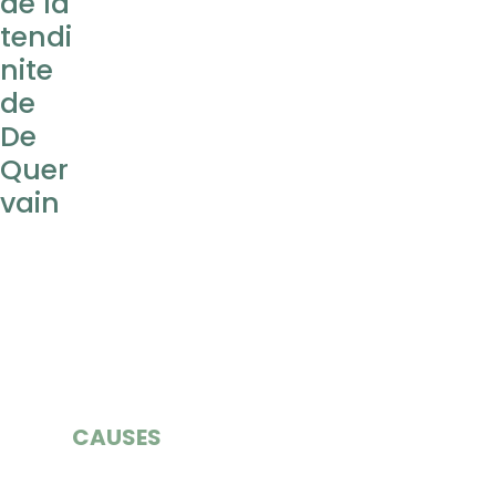
de la
tendi
nite
de
De
Quer
vain
CAUSES