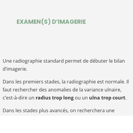
EXAMEN(S) D’IMAGERIE
Une radiographie standard permet de débuter le bilan
d’imagerie.
Dans les premiers stades, la radiographie est normale. Il
faut rechercher des anomalies de la variance ulnaire,
c’est-à-dire un
radius trop long
ou un
ulna trop court
.
Dans les stades plus avancés, on recherchera une
densification partielle ou complète du semi-lunaire, un
affaissement du semi-lunaire ou dans les cas les plus