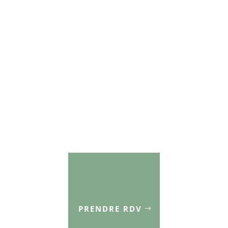
ostéonécroses des
os du carpe
PRENDRE RDV